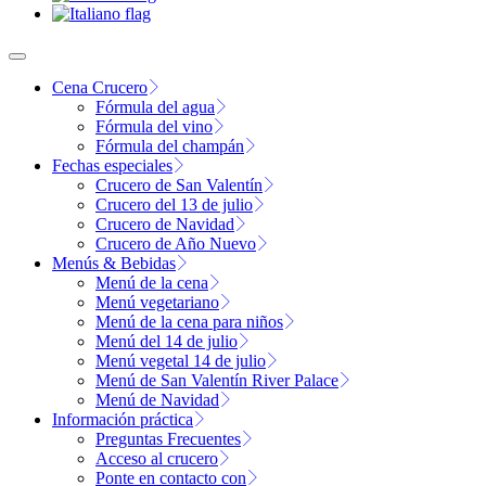
Cena Crucero
Fórmula del agua
Fórmula del vino
Fórmula del champán
Fechas especiales
Crucero de San Valentín
Crucero del 13 de julio
Crucero de Navidad
Crucero de Año Nuevo
Menús & Bebidas
Menú de la cena
Menú vegetariano
Menú de la cena para niños
Menú del 14 de julio
Menú vegetal 14 de julio
Menú de San Valentín River Palace
Menú de Navidad
Información práctica
Preguntas Frecuentes
Acceso al crucero
Ponte en contacto con