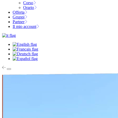
Corso
Orario
Offerta
Gruppi
Partner
Il mio account