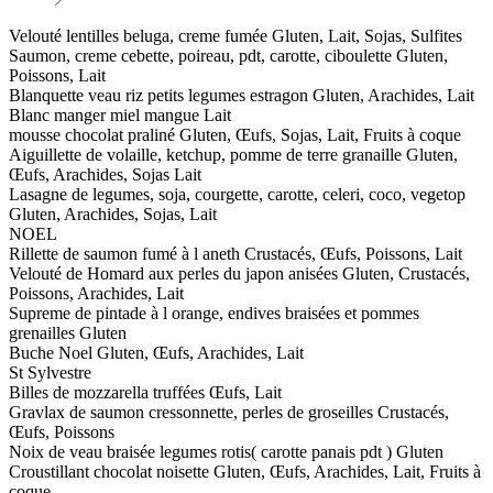
Velouté lentilles beluga, creme fumée Gluten, Lait, Sojas, Sulfites
Saumon, creme cebette, poireau, pdt, carotte, ciboulette Gluten,
Poissons, Lait
Blanquette veau riz petits legumes estragon Gluten, Arachides, Lait
Blanc manger miel mangue Lait
mousse chocolat praliné Gluten, Œufs, Sojas, Lait, Fruits à coque
Aiguillette de volaille, ketchup, pomme de terre granaille Gluten,
Œufs, Arachides, Sojas Lait
Lasagne de legumes, soja, courgette, carotte, celeri, coco, vegetop
Gluten, Arachides, Sojas, Lait
NOEL
Rillette de saumon fumé à l aneth Crustacés, Œufs, Poissons, Lait
Velouté de Homard aux perles du japon anisées Gluten, Crustacés,
Poissons, Arachides, Lait
Supreme de pintade à l orange, endives braisées et pommes
grenailles Gluten
Buche Noel Gluten, Œufs, Arachides, Lait
St Sylvestre
Billes de mozzarella truffées Œufs, Lait
Gravlax de saumon cressonnette, perles de groseilles Crustacés,
Œufs, Poissons
Noix de veau braisée legumes rotis( carotte panais pdt ) Gluten
Croustillant chocolat noisette Gluten, Œufs, Arachides, Lait, Fruits à
coque