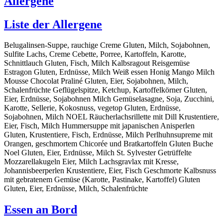
Allergene
Liste der Allergene
Belugalinsen-Suppe, rauchige Creme Gluten, Milch, Sojabohnen,
Sulfite Lachs, Creme Cebette, Porree, Kartoffeln, Karotte,
Schnittlauch Gluten, Fisch, Milch Kalbsragout Reisgemüse
Estragon Gluten, Erdnüsse, Milch Weiß essen Honig Mango Milch
Mousse Chocolat Praliné Gluten, Eier, Sojabohnen, Milch,
Schalenfrüchte Geflügelspitze, Ketchup, Kartoffelkörner Gluten,
Eier, Erdnüsse, Sojabohnen Milch Gemüselasagne, Soja, Zucchini,
Karotte, Sellerie, Kokosnuss, vegetop Gluten, Erdnüsse,
Sojabohnen, Milch NOEL Räucherlachsrillette mit Dill Krustentiere,
Eier, Fisch, Milch Hummersuppe mit japanischen Anisperlen
Gluten, Krustentiere, Fisch, Erdnüsse, Milch Perlhuhnsupreme mit
Orangen, geschmortem Chicorée und Bratkartoffeln Gluten Buche
Noel Gluten, Eier, Erdnüsse, Milch St. Sylvester Getrüffelte
Mozzarellakugeln Eier, Milch Lachsgravlax mit Kresse,
Johannisbeerperlen Krustentiere, Eier, Fisch Geschmorte Kalbsnuss
mit gebratenem Gemüse (Karotte, Pastinake, Kartoffel) Gluten
Gluten, Eier, Erdnüsse, Milch, Schalenfrüchte
Essen an Bord